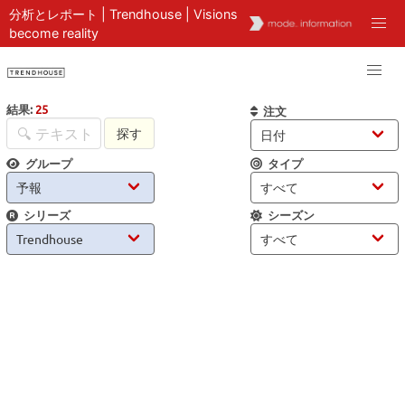
分析とレポート | Trendhouse | Visions
become reality
結果:
25
注文
探す
グループ
タイプ
シリーズ
シーズン