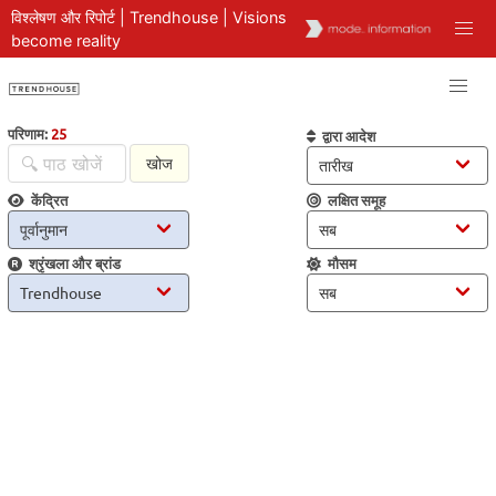
विश्लेषण और रिपोर्ट | Trendhouse | Visions
become reality
परिणाम:
25
द्वारा आदेश
खोज
केंद्रित
लक्षित समूह
श्रृंखला और ब्रांड
मौसम