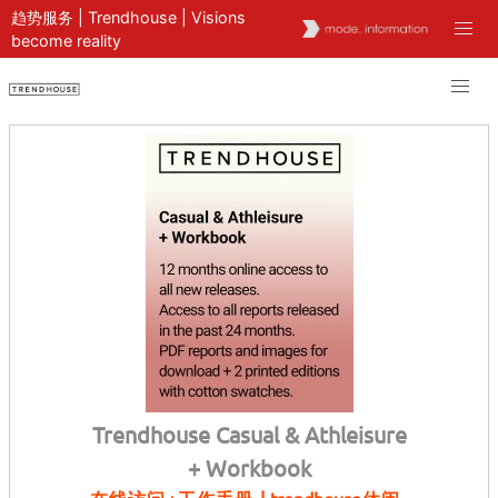
趋势服务 | Trendhouse | Visions
become reality
Trendhouse Casual & Athleisure
+ Workbook