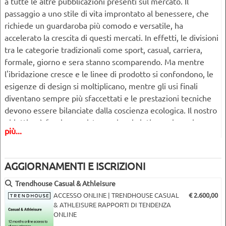
a tutte le altre pubblicazioni presenti sul mercato. Il
passaggio a uno stile di vita improntato al benessere, che
richiede un guardaroba più comodo e versatile, ha
accelerato la crescita di questi mercati. In effetti, le divisioni
tra le categorie tradizionali come sport, casual, carriera,
formale, giorno e sera stanno scomparendo. Ma mentre
l'ibridazione cresce e le linee di prodotto si confondono, le
esigenze di design si moltiplicano, mentre gli usi finali
diventano sempre più sfaccettati e le prestazioni tecniche
devono essere bilanciate dalla coscienza ecologica. Il nostro
obiettivo è fornire un sistema che vi aiuti a navigare in
più...
questo mercato sempre più complesso ma entusiasmante e
a stare al passo con uno scenario in continua evoluzione e ad
alta velocità. Pur essendo unico nel suo approccio, il nostro
AGGIORNAMENTI E ISCRIZIONI
libro sul casual e l'athleisure rimane uno strumento
pragmatico, facile da usare e costruito in fasi logiche di
Trendhouse Casual & Athleisure
sviluppo del prodotto e del merchandising per fornire una
ACCESSO ONLINE | TRENDHOUSE CASUAL
€ 2.600,00
& ATHLEISURE RAPPORTI DI TENDENZA
panoramica chiara e completa di ciò che è importante per la
ONLINE
prossima stagione.