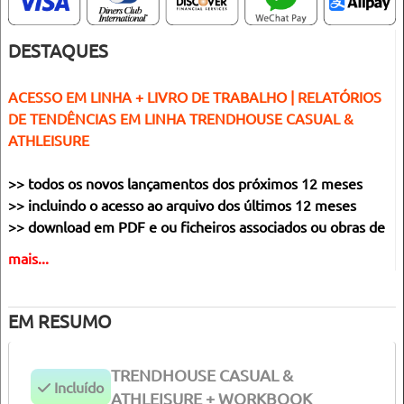
DESTAQUES
ACESSO EM LINHA + LIVRO DE TRABALHO | RELATÓRIOS
DE TENDÊNCIAS EM LINHA TRENDHOUSE CASUAL &
ATHLEISURE
>> todos os novos lançamentos dos próximos 12 meses
>> incluindo o acesso ao arquivo dos últimos 12 meses
>> download em PDF e ou ficheiros associados ou obras de
arte ou imagens
mais...
>> Influências, olhares, direcções de cor, combinações de cor
e direcções de produto.
>> Incluindo 2 versões impressas da edição Casual &
EM RESUMO
Athleisure + amostra de cor de algodão
TRENDHOUSE CASUAL &
Incluído
ATHLEISURE + WORKBOOK