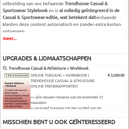
uitbreiding van ons befaamde
Trendhouse Casual &
Sportswear Stylebook
en is
al volledig geïntegreerd in de
Casual & Sportswear-editie, wat betekent dat
bestaande
klanten deze content automatisch en zonder extra kosten
ontvangen.
meer...
Voor klanten die liever alleen de Kids-sectie kopen, is deze
ook verkrijgbaar
als standalone editie
.
UPGRADES & LIDMAATSCHAPPEN
Inspelend op de wereldwijde verschuiving naar comfort,
Trendhouse Casual & Athleisure + Workbook
veelzijdigheid en welzijn, vertaalt onze Kids Trend Forecast
ONLINE TOEGANG + WORKBOOK |
€ 3,200.00
de meest invloedrijke trends voor volwassenen en jongeren
TRENDHOUSE CASUAL & ATHLEISURE
van dit seizoen in
duidelijke, bruikbare richtingen die
ONLINE TRENDRAPPORTEN
specifiek zijn afgestemd op de leeftijdsgroep van 6-12 jaar
.
>> alle nieuwe releases van de komende 12
Elk van de
vijf belangrijkste Kids Trend Directions
biedt een
maanden
compact maar uitgebreid overzicht dat is ontworpen voor
>> inclusief toegang tot het archief van de
afgelopen 12 maanden
de realiteit van de levensstijl van kinderen en de huidige
>> downloaden als PDF en of bijbehorende
marktverwachtingen.
MISSCHIEN BENT U OOK GEÏNTERESSEERD
bestanden of artwork of beeldmateriaal