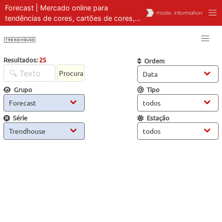
Forecast | Mercado online para
tendências de cores, cartões de cores,
ferramentas de cores | Previsão e análise
Resultados:
25
Ordem
Procura
Grupo
Tipo
Série
Estação